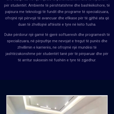
për studentët. Ambiente të përshtatshme dhe bashkëkohore, të
pajisura me teknologji të fundit dhe programe të specializuara,
ofrojnë një përvojë të avancuar dhe efikase për të gjithë ata që
duan të zhvillojnë aftësitë e tyre në këto fusha.
Duke përdorur një gamë të gjerë softueresh dhe programesh të
specializuara, në përputhje me nevojat e tregut të punës dhe
zhvillimin e karrierës, ne ofrojmë një mundësi të
jashtëzakonshme për studentët tanë për të përparuar dhe për
të arritur suksesin në fushën e tyre të zgjedhur.