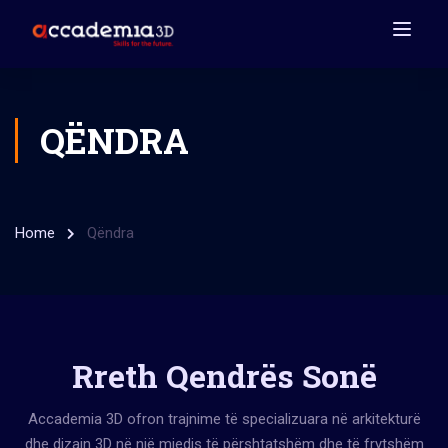
QËNDRA
Home
Qëndra
Rreth Qendrës Sonë
Accademia 3D ofron trajnime të specializuara në arkitekturë
dhe dizajn 3D në një mjedis të përshtatshëm dhe të frytshëm