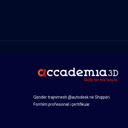
Qendër trajnimesh @autodesk në Shqipëri.
Formim profesional i çertifikuar.