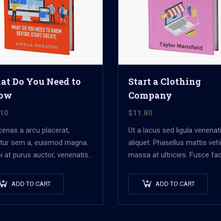
t Do You Need to
Start a Clothing
ow
Company
.10
$
11.80
enas a arcu placerat,
Ut a lacus sed ligula venenat
citur sem a, euismod magna.
aliquet. Phasellus mattis veh
i at purus auctor, venenatis
massa at ultricies. Fusce faci
et, pretium tellus.
vel augue et volutpat. Fusce
entesque bibendum orci non
ultrices lobortis augue, vitae
ADD TO CART
ADD TO CART
e semper, quis semper nulla
pellentesque felis. In ipsum 
et.