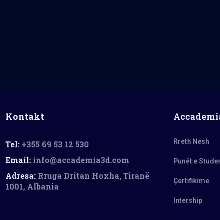
Kontakt
Accademi
Rreth Nesh
Tel:
+355 69 53 12 530
Email:
info@accademia3d.com
Punët e Stude
Adresa:
Rruga Dritan Hoxha, Tiranë
Çertifikime
1001, Albania
Intership