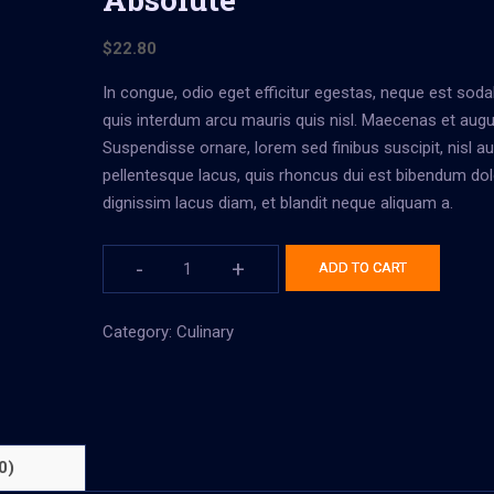
$
22.80
In congue, odio eget efficitur egestas, neque est sodal
quis interdum arcu mauris quis nisl. Maecenas et augue
Suspendisse ornare, lorem sed finibus suscipit, nisl a
pellentesque lacus, quis rhoncus dui est bibendum dol
dignissim lacus diam, et blandit neque aliquam a.
-
+
ADD TO CART
Category:
Culinary
0)