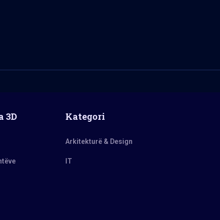
a 3D
Kategori
Arkitekturë & Design
ntëve
IT