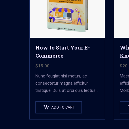
How to Start Your E-
Wha
Commerce
Kn
$
15.00
$
20
Nunc feugiat nisi metus, ac
Maec
consectetur magna efficitur
effi
tristique. Duis at orci quis lectus
Morb
convallis blandit in vehicula orci.
ex eg
Morbi condimentum blandit ex.
Pell
ADD TO CART
Suspendisse vehicula feugiat
nequ
augue, euismod placerat…
laore