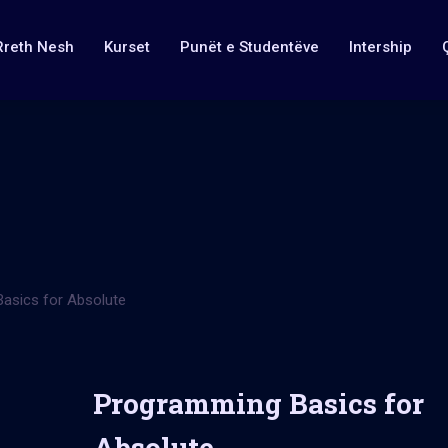
Rreth Nesh
Kurset
Punët e Studentëve
Intership
asics for Absolute
Programming Basics for
Absolute